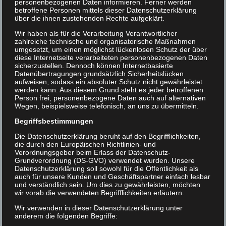
personenbezogenen Daten informieren. Ferner werden
betroffene Personen mittels dieser Datenschutzerklärung
1
2
über die ihnen zustehenden Rechte aufgeklärt.
3
4
5
6
7
8
9
Wir haben als für die Verarbeitung Verantwortlicher
10
11
12
13
14
15
16
zahlreiche technische und organisatorische Maßnahmen
umgesetzt, um einen möglichst lückenlosen Schutz der über
17
18
19
20
21
22
23
diese Internetseite verarbeiteten personenbezogenen Daten
24
25
26
27
28
29
30
sicherzustellen. Dennoch können Internetbasierte
Datenübertragungen grundsätzlich Sicherheitslücken
31
aufweisen, sodass ein absoluter Schutz nicht gewährleistet
werden kann. Aus diesem Grund steht es jeder betroffenen
Person frei, personenbezogene Daten auch auf alternativen
September 2026
Wegen, beispielsweise telefonisch, an uns zu übermitteln.
Begriffsbestimmungen
M
D
M
D
F
S
S
Die Datenschutzerklärung beruht auf den Begrifflichkeiten,
1
2
3
4
5
6
die durch den Europäischen Richtlinien- und
7
8
9
10
11
12
13
Verordnungsgeber beim Erlass der Datenschutz-
Grundverordnung (DS-GVO) verwendet wurden. Unsere
14
15
16
17
18
19
20
Datenschutzerklärung soll sowohl für die Öffentlichkeit als
21
22
23
24
25
26
27
auch für unsere Kunden und Geschäftspartner einfach lesbar
und verständlich sein. Um dies zu gewährleisten, möchten
28
29
30
wir vorab die verwendeten Begrifflichkeiten erläutern.
Wir verwenden in dieser Datenschutzerklärung unter
anderem die folgenden Begriffe:
Oktober 2026