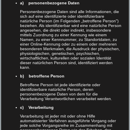
a) personenbezogene Daten
M
D
M
D
F
S
S
Personenbezogene Daten sind alle Informationen, die
sich auf eine identifizierte oder identifizierbare
1
2
3
4
natürliche Person (im Folgenden „betroffene Person")
beziehen. Als identifizierbar wird eine natürliche Person
5
6
7
8
9
10
11
angesehen, die direkt oder indirekt, insbesondere
12
13
14
15
16
17
18
mittels Zuordnung zu einer Kennung wie einem
Namen, zu einer Kennnummer, zu Standortdaten, zu
19
20
21
22
23
24
25
einer Online-Kennung oder zu einem oder mehreren
26
27
28
29
30
31
besonderen Merkmalen, die Ausdruck der physischen,
physiologischen, genetischen, psychischen,
wirtschaftlichen, kulturellen oder sozialen Identität
dieser natürlichen Person sind, identifiziert werden
kann.
November 2026
b) betroffene Person
M
D
M
D
F
S
S
Betroffene Person ist jede identifizierte oder
identifizierbare natürliche Person, deren
1
personenbezogene Daten von dem für die
2
3
4
5
6
7
8
Verarbeitung Verantwortlichen verarbeitet werden.
9
10
11
12
13
14
15
c) Verarbeitung
16
17
18
19
20
21
22
Verarbeitung ist jeder mit oder ohne Hilfe
23
24
25
26
27
28
29
automatisierter Verfahren ausgeführte Vorgang oder
30
jede solche Vorgangsreihe im Zusammenhang mit