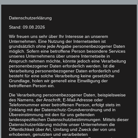
Zum
Urlaub am Gardasee
Inhalt
Datenschutzerklärung
springen
Stand: 09.08.2026
Wir freuen uns sehr über Ihr Interesse an unserem
Unternehmen. Eine Nutzung der Internetseiten ist
Residence San
grundsätzlich ohne jede Angabe personenbezogener Daten
möglich. Sofern eine betroffene Person besondere Services
unseres Unternehmens über unsere Internetseite in
Benedetto
Anspruch nehmen möchte, könnte jedoch eine Verarbeitung
personenbezogener Daten erforderlich werden. Ist die
Verarbeitung personenbezogener Daten erforderlich und
besteht für eine solche Verarbeitung keine gesetzliche
Grundlage, holen wir generell eine Einwilligung der
betroffenen Person ein.
Zurück zum Objekt
Zur Buchung
Die Verarbeitung personenbezogener Daten, beispielsweise
des Namens, der Anschrift, E-Mail-Adresse oder
TBA SR x5
Telefonnummer einer betroffenen Person, erfolgt stets im
Einklang mit der Datenschutz-Grundverordnung und in
Übereinstimmung mit den für uns geltenden
landesspezifischen Datenschutzbestimmungen. Mittels dieser
Datenschutzerklärung möchte unser Unternehmen die
August 2026
Öffentlichkeit über Art, Umfang und Zweck der von uns
erhobenen, genutzten und verarbeiteten
M
D
M
D
F
S
S